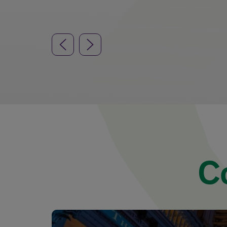
Ogni anno Turismo Irlandese ospita
numerosi viaggi stampa. Contattaci per
sottoporci il tuo progetto e saremo lieti di
valutarlo.
Previous Slide
Next Slide
Contattaci
C