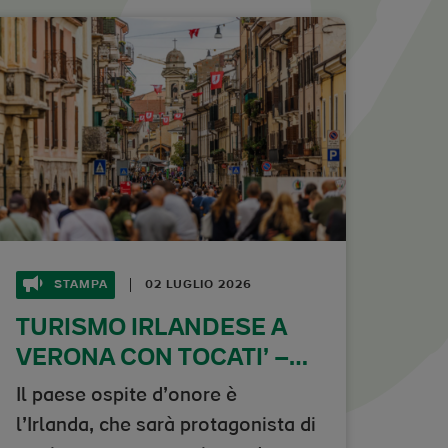
STAMPA
02 LUGLIO 2026
TURISMO IRLANDESE A
VERONA CON TOCATI’ –
FESTIVAL
Il paese ospite d’onore è
INTERNAZIONALE DEI
l’Irlanda, che sarà protagonista di