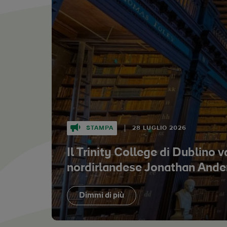
STAMPA
28 LUGLIO 2026
Il Trinity College di Dublino v
nordirlandese Jonathan Ander
simbolo di Dublino per la sfila
Dimmi di più