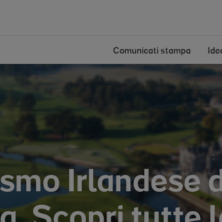
Ireland
Comunicati stampa
Ide
urismo Irlandese 
. Scopri tutte 