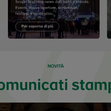
Scopri le ultime news dall'Isola d'Irlanda.
Eventi, nuove aperture, anniversari,
festival e tanto altro.
Per saperne di più
NOVITÀ
omunicati stam