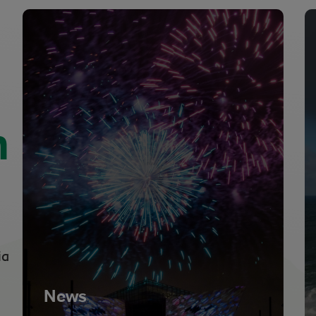
n
ia
News