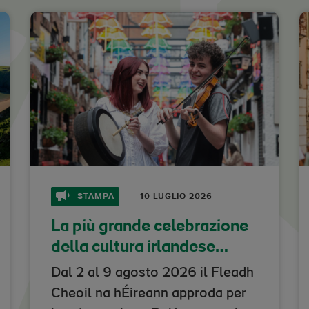
STAMPA
10 LUGLIO 2026
La più grande celebrazione
della cultura irlandese
d'Europa arriva a Belfast
Dal 2 al 9 agosto 2026 il Fleadh
Cheoil na hÉireann approda per