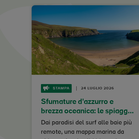
STAMPA
24 LUGLIO 2026
Sfumature d'azzurro e
brezza oceanica: le spiagge
d'Irlanda per fuggire dal
Dai paradisi del surf alle baie più
caldo
remote, una mappa marina da