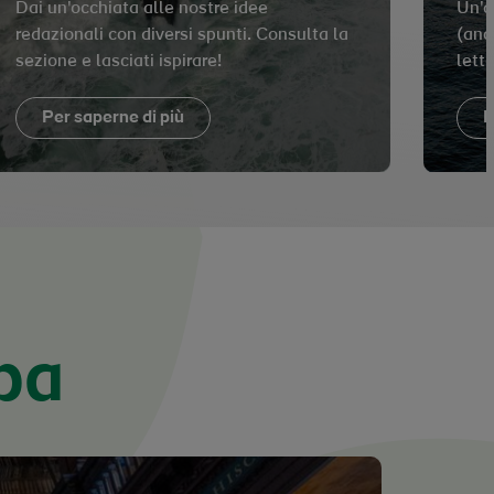
Dai un'occhiata alle nostre idee
Un'a
redazionali con diversi spunti. Consulta la
(anch
sezione e lasciati ispirare!
letto
Per saperne di più
P
pa