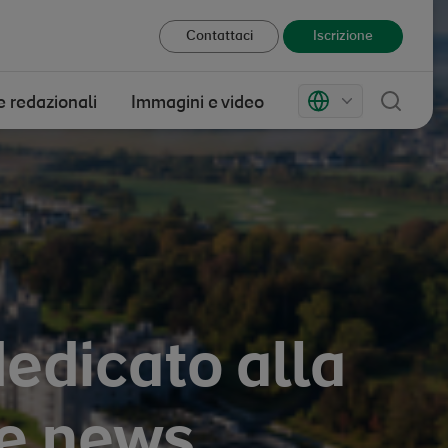
Contattaci
Iscrizione
Cerc
Markets
e redazionali
Immagini e video
dedicato alla
le news