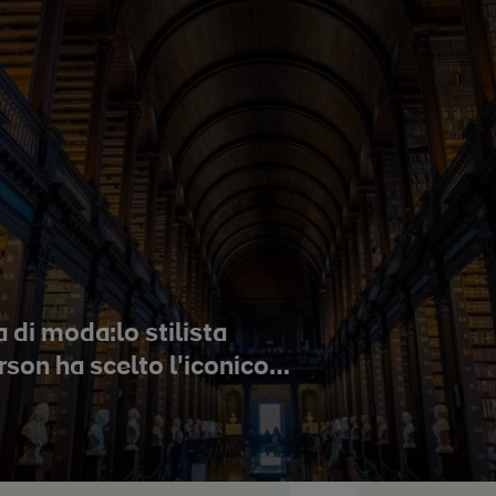
a di moda:lo stilista
son ha scelto l'iconico
ta di Dior