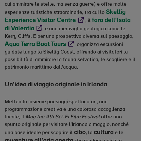
cui ammirare le stelle, ma senza guerre) e offre molte
Skellig
esperienze turistiche straordinarie, tra cui lo
Experience Visitor Centre
Opens in new window
faro dell'Isola
, il
di Valentia
Opens in new window
e una meraviglia geologica come le
Kerry Cliffs. E per una prospettiva diversa sul paesaggio,
Aqua Terra Boat Tours
Opens in new window
organizza escursioni
guidate lungo la Skellig Coast, offrendo ai visitatori la
possibilità di ammirare la fauna selvatica, le scogliere e il
patrimonio marittimo dall'acqua.
Un’idea di viaggio originale in Irlanda
Mettendo insieme paesaggi spettacolari, una
programmazione creativa e una calorosa accoglienza
locale, il
May the 4th Sci-Fi Film Festival
offre uno
spunto originale per visitare l’Irlanda a maggio, nonché
cibo
cultura
una base ideale per scoprire il
, la
e le
avventure all’aria aperta
che rendono unica la