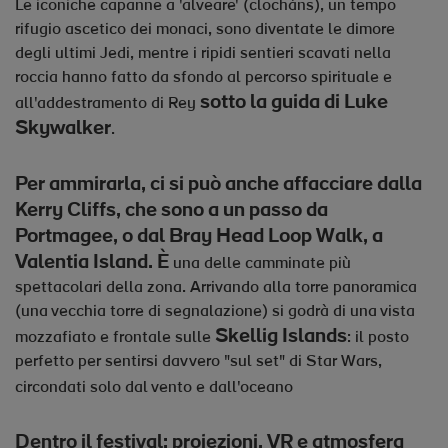
Le iconiche capanne a 'alveare' (clocháns), un tempo
rifugio ascetico dei monaci, sono diventate le dimore
degli ultimi Jedi, mentre i ripidi sentieri scavati nella
roccia hanno fatto da sfondo al percorso spirituale e
sotto la guida di Luke
all'addestramento di Rey
Skywalker
.
Per ammirarla, ci si può anche affacciare dalla
Kerry Cliffs, che sono a un passo da
Portmagee, o dal Bray Head Loop Walk, a
Valentia Island. È
una delle camminate più
spettacolari della zona. Arrivando alla torre panoramica
(una vecchia torre di segnalazione) si godrà di una vista
Skellig Islands
mozzafiato e frontale sulle
: il posto
perfetto per sentirsi davvero "sul set" di Star Wars,
circondati solo dal vento e dall'oceano
Dentro il festival: proiezioni, VR e atmosfera