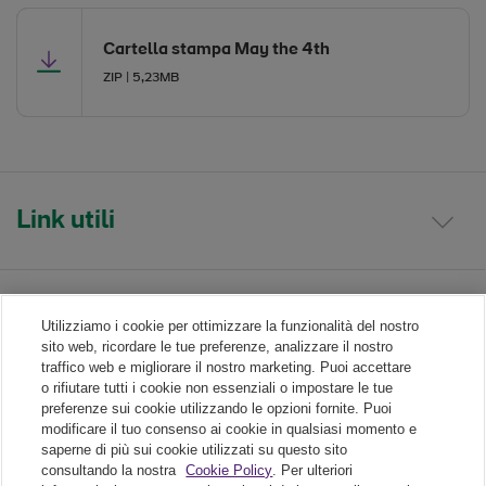
Opens in new window
Cartella stampa May the 4th
ZIP | 5,23MB
Opens in new window
Link utili
FOLLOW TOURISM IRELAND
Utilizziamo i cookie per ottimizzare la funzionalità del nostro
sito web, ricordare le tue preferenze, analizzare il nostro
Youtube link
LinkedIn link
Twitter link
traffico web e migliorare il nostro marketing. Puoi accettare
o rifiutare tutti i cookie non essenziali o impostare le tue
preferenze sui cookie utilizzando le opzioni fornite. Puoi
modificare il tuo consenso ai cookie in qualsiasi momento e
saperne di più sui cookie utilizzati su questo sito
consultando la nostra
Cookie Policy
. Per ulteriori