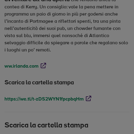
contea di Kerry. Un consiglio: vale la pena mettere in
programma un paio di giorno in più per godersi anche
l’incanto di Portmagee a riflettori spenti, tra una pinta
nell’autenticità dei suoi pub, un chowder fumante con
vista sul blu, immersi quel nonsoché di Atlantico
selvaggio difficile da spiegare a parole che regalano solo
i luoghi un po’ remoti.
Opens in new window
ww.irlanda.com
Scarica la cartella stampa
Opens in new window
https://we.tl/t-zDS2WYN1fpcpbqHm
Scarica la cartella stampa