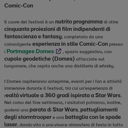
Comic-Con
nutrito programma
Il cuore del festival è un
di oltre
cinquanta proiezioni di film indipendenti di
fantascienza e fantasy
, completato da una
esperienza in stile Comic-Con
coinvolgente
presso
Portmagee Domes
Opens in new window
i
, spazio suggestivo, con
cupole geodetiche (Domes)
affacciate sul
lungomare, che ospita anche una distilleria di whisky.
I Domes ospiteranno anteprime, eventi per i fan e attività
immersive durante il festival, tra cui un'esperienza di
ealtà virtuale a 360 gradi ispirata a Star Wars
r
.
Nel corso del fine settimana, i visitatori potranno, inoltre,
parata d
Star Wars
pattugliamenti
godersi una
i
,
degli stormtrooper
battaglia con le spade
e una
laser
, dando vita a una vivace atmosfera di festa in tutto