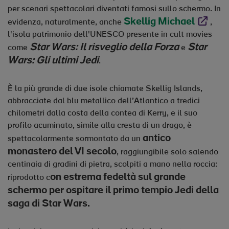
per scenari spettacolari diventati famosi sullo schermo. In
Skellig Michael
Opens in
evidenza, naturalmente, anche
,
l'isola patrimonio dell'UNESCO presente in cult movies
Star Wars: Il risveglio della Forza
Star
come
e
Wars: Gli ultimi Jedi
.
È la più grande di due isole chiamate Skellig Islands,
abbracciate dal blu metallico dell’Atlantico a tredici
chilometri dalla costa della contea di Kerry, e il suo
profilo acuminato, simile alla cresta di un drago, è
antico
spettacolarmente sormontato da un
monastero del
VI secolo
, raggiungibile solo salendo
centinaia di gradini di pietra, scolpiti a mano nella roccia:
on estrema fedeltà sul grande
riprodotto c
schermo per ospitare il primo tempio Jedi della
saga di Star Wars.